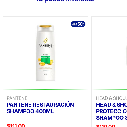
PANTENE
HEAD & SHOU
PANTENE RESTAURACIÓN
HEAD & SH
SHAMPOO 400ML
PROTECCIO
SHAMPOO 
Precio reducido de
$111.00
Precio reducid
$119.00