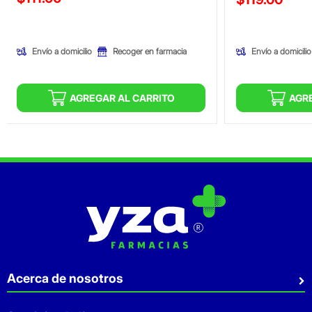
(Oferta)
(Oferta)
Envío a domicilio
Envío a domicilio
Recoger en farmacia
AGREGAR AL CARRITO
AGR
Acerca de nosotros