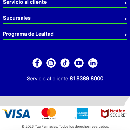
Quiénes somos
Servicio al cliente
Sostenibilidad
Preguntas Frecuentes
Sucursales
Aviso de privacidad
Contacto
Términos y Condiciones
Sucursales
Programa de Lealtad
Facturación
Servicio a Domicilio
Retiro en tienda
Cuídate Mucho
Réntanos tu local
Blog
Pago de Servicios
Folleto Promocional
Consultorios
Sitio Dermocosmética
Servicio al cliente
81 8389 8000
© 2026
Yza Farmacias. Todos los derechos reservados.