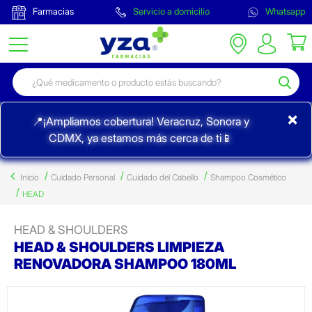
Farmacias
Servicio a domicilio
Whatsapp
×
📍¡Ampliamos cobertura! Veracruz, Sonora y
CDMX, ya estamos más cerca de ti📱
Inicio
Cuidado Personal
Cuidado del Cabello
Shampoo Cosmético
HEAD
HEAD & SHOULDERS
HEAD & SHOULDERS LIMPIEZA
RENOVADORA SHAMPOO 180ML