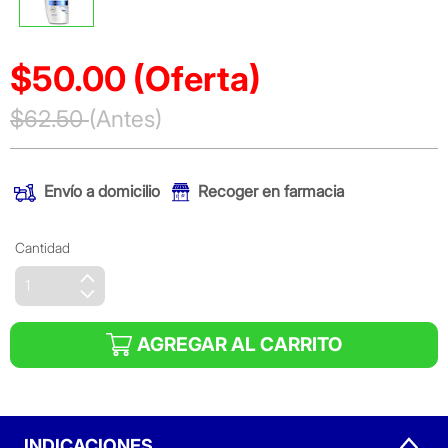
$50.00
(Oferta)
Precio reducido de
$62.50
(Antes)
(Oferta)
Envío a domicilio
Recoger en farmacia
Cantidad
AGREGAR AL CARRITO
INDICACIONES