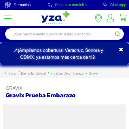
Farmacias
Servicio a domicilio
Whatsapp
×
📍¡Ampliamos cobertura! Veracruz, Sonora y
CDMX, ya estamos más cerca de ti📱
Inicio
Bienestar Sexual
Pruebas De Embarazo
Gravix
GRAVIX
Gravix Prueba Embarazo