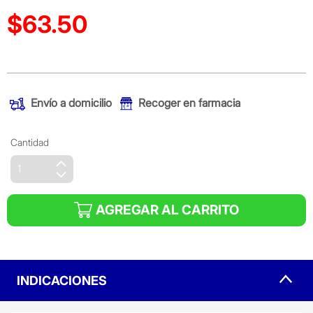
$63.50
Precio reducido de
(Oferta)
Envío a domicilio
Recoger en farmacia
Cantidad
AGREGAR AL CARRITO
INDICACIONES