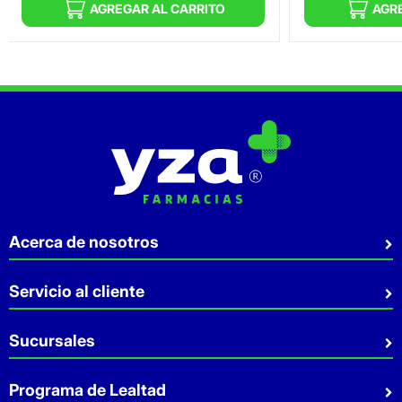
AGREGAR AL CARRITO
AGR
Acerca de nosotros
Quiénes somos
Servicio al cliente
Sostenibilidad
Preguntas Frecuentes
Sucursales
Aviso de privacidad
Contacto
Términos y Condiciones
Sucursales
Programa de Lealtad
Facturación