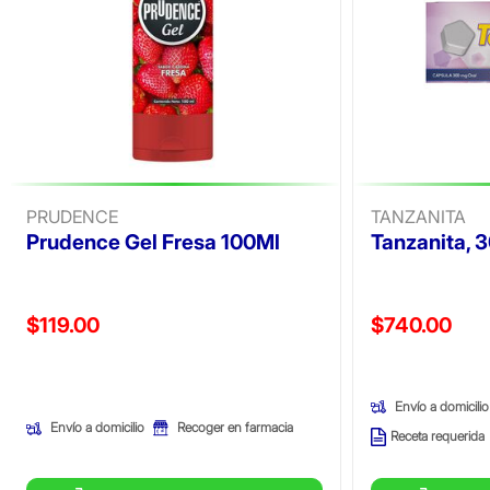
PRUDENCE
TANZANITA
Prudence Gel Fresa 100Ml
Tanzanita, 3
Precio reducido de
Precio reducid
$119.00
$740.00
(Oferta)
(Oferta)
Envío a domicilio
Envío a domicilio
Recoger en farmacia
Receta requerida