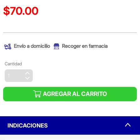
$70.00
Precio reducido de
(Oferta)
Envío a domicilio
Recoger en farmacia
Cantidad
AGREGAR AL CARRITO
INDICACIONES