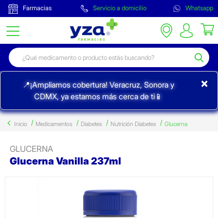
Farmacias
Servicio a domicilio
Whatsapp
×
📍¡Ampliamos cobertura! Veracruz, Sonora y
CDMX, ya estamos más cerca de ti📱
Inicio
Medicamentos
Diabetes
Nutrición Diabetes
Glucerna
GLUCERNA
Glucerna Vanilla 237ml