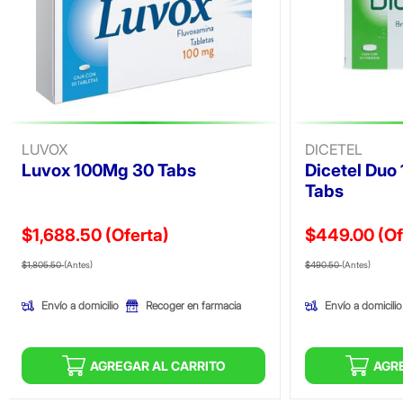
LUVOX
DICETEL
Luvox 100Mg 30 Tabs
Dicetel Du
Tabs
$1,688.50
(Oferta)
$449.00
(Of
Precio reducido de
(Oferta)
Precio reducid
(Ofer
$1,805.50
(Antes)
$490.50
(Antes)
Envío a domicilio
Envío a domicilio
Recoger en farmacia
AGREGAR AL CARRITO
AGR