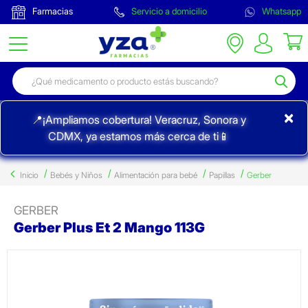
Farmacias
Servicio a domicilio
Whatsapp
×
📍¡Ampliamos cobertura! Veracruz, Sonora y
CDMX, ya estamos más cerca de ti📱
Inicio
Bebés y Niños
Alimentación para bebé
Papillas
Gerber
GERBER
Gerber Plus Et 2 Mango 113G