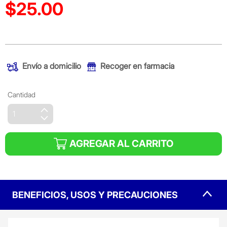
$25.00
Precio reducido de
(Oferta)
Envío a domicilio
Recoger en farmacia
Cantidad
AGREGAR AL CARRITO
BENEFICIOS, USOS Y PRECAUCIONES