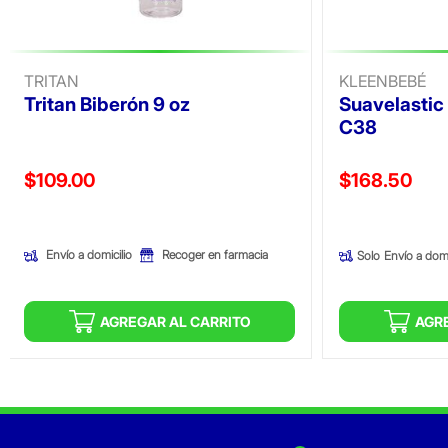
TRITAN
KLEENBEBÉ
Tritan Biberón 9 oz
Suavelastic
C38
Precio reducido de
Precio reducid
$109.00
$168.50
(Oferta)
(Oferta)
Envío a domicilio
Recoger en farmacia
Solo
Envío a domi
AGREGAR AL CARRITO
AGR