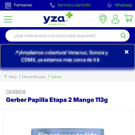
Farmacias
Servicio a domicilio
Whatsapp
×
📍¡Ampliamos cobertura! Veracruz, Sonora y
CDMX, ya estamos más cerca de ti📱
Inicio
Descontinuado
Gerber
GERBER
Gerber Papilla Etapa 2 Mango 113g