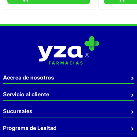
Acerca de nosotros
Quiénes somos
Servicio al cliente
Sostenibilidad
Preguntas Frecuentes
Sucursales
Aviso de privacidad
Contacto
Términos y Condiciones
Sucursales
Programa de Lealtad
Facturación
Servicio a Domicilio