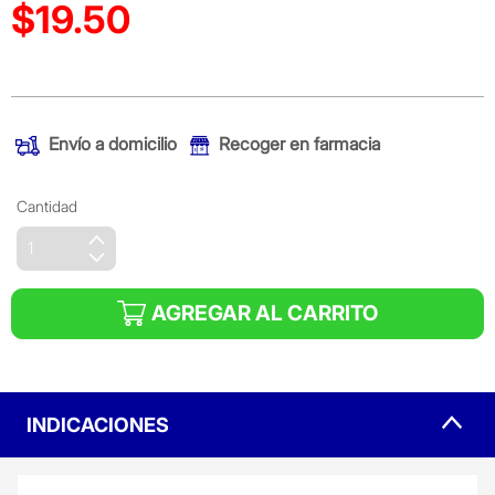
$19.50
Precio reducido de
(Oferta)
Envío a domicilio
Recoger en farmacia
Cantidad
AGREGAR AL CARRITO
INDICACIONES