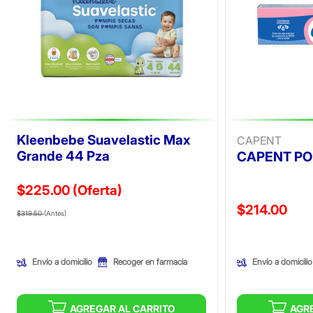
Kleenbebe Suavelastic Max
CAPENT
Grande 44 Pza
CAPENT PO
$225.00
(Oferta)
Precio reducid
$214.00
Precio reducido de
(Oferta)
$319.50
(Antes)
(Oferta)
Envío a domicilio
Envío a domicilio
Recoger en farmacia
AGREGAR AL CARRITO
AGR