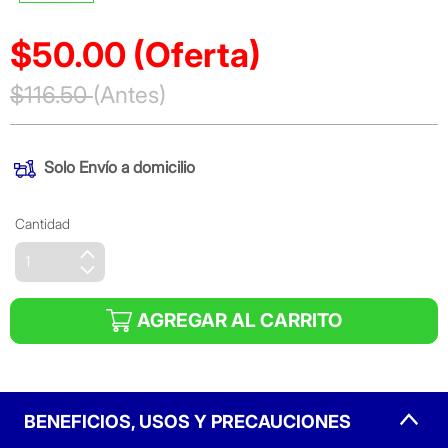
$50.00
(Oferta)
Precio reducido de
$116.50
(Antes)
(Oferta)
Solo
Envío a domicilio
Cantidad
AGREGAR AL CARRITO
BENEFICIOS, USOS Y PRECAUCIONES