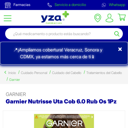
Farmacias
Servicio a domicilio
Whatsapp
×
📍¡Ampliamos cobertura! Veracruz, Sonora y
CDMX, ya estamos más cerca de ti📱
Inicio
Cuidado Personal
Cuidado del Cabello
Tratamientos del Cabello
Garnier
GARNIER
Garnier Nutrisse Uta Cob 6.0 Rub Os 1Pz