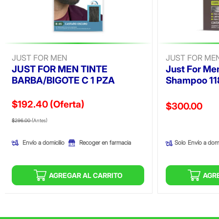
JUST FOR MEN
JUST FOR ME
JUST FOR MEN TINTE
Just For Me
BARBA/BIGOTE C 1 PZA
Shampoo 11
$192.40
(Oferta)
Precio reducid
$300.00
Precio reducido de
(Oferta)
(Oferta)
$296.00
(Antes)
Envío a domicilio
Recoger en farmacia
Solo
Envío a domi
AGREGAR AL CARRITO
AGR