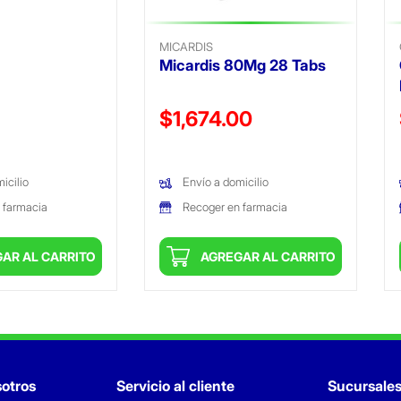
MICARDIS
Micardis 80Mg 28 Tabs
Precio reducido de
$1,674.00
(Oferta)
icilio
Envío a domicilio
 farmacia
Recoger en farmacia
AR AL CARRITO
AGREGAR AL CARRITO
otros
Servicio al cliente
Sucursale