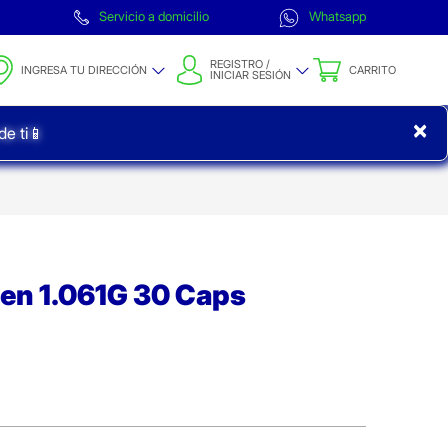
Servicio a domicilio
Whatsapp
REGISTRO /
INGRESA TU DIRECCIÓN
CARRITO
INICIAR SESIÓN
×
e ti📱
en 1.061G 30 Caps