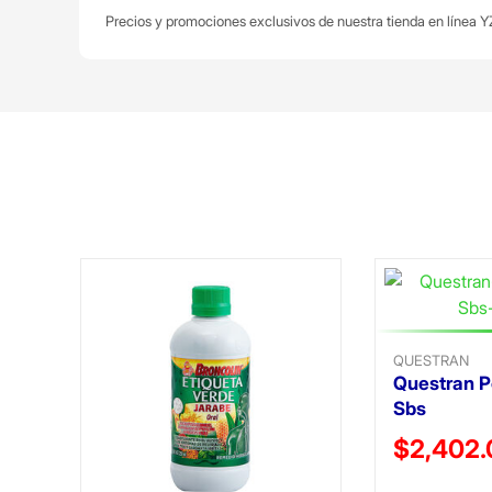
Precios y promociones exclusivos de nuestra tienda en línea YZ
QUESTRAN
Questran P
Sbs
Precio reduc
$2,402.
(Oferta)