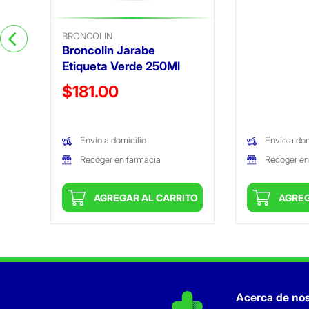
BRONCOLIN
Broncolin Jarabe
Etiqueta Verde 250Ml
Precio reducido de
$181.00
(Oferta)
Envío a domicilio
Envío a dom
Recoger en farmacia
Recoger en
ITO
AGREGAR AL CARRITO
AGREG
Acerca de nos