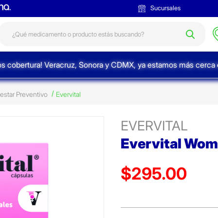
Sucursales
s cobertura! Veracruz, Sonora y CDMX, ya estamos más cerca d
star Preventivo
Evervital
EVERVITAL
Evervital Wom
$295.00
Precio reducido de
(Oferta)