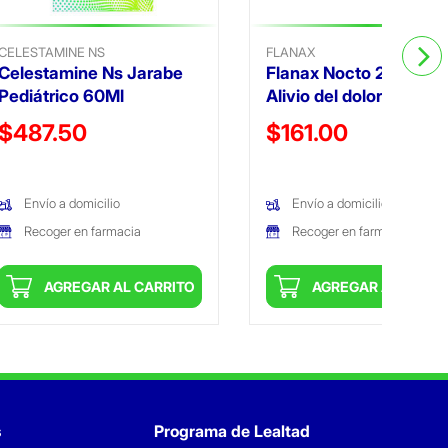
CELESTAMINE NS
FLANAX
Celestamine Ns Jarabe
Flanax Nocto 20 Tabs
Pediátrico 60Ml
Alivio del dolor noctur
Precio reducido de
Precio reducido de
$487.50
$161.00
(Oferta)
(Oferta)
Envío a domicilio
Envío a domicilio
Recoger en farmacia
Recoger en farmacia
AGREGAR AL CARRITO
AGREGAR AL CARRI
s
Programa de Lealtad