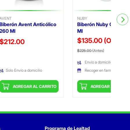
AVENT
NUBY
Biberón Avent Anticólico
Biberón Nuby Glow 27
260 Ml
Ml
$135.00
(Oferta)
Precio reducido de
$212.00
Precio reducido de
(Oferta)
(Oferta)
$225.00
(Antes)
Envío a domicilio
Recoger en farmacia
Solo
Envío a domicilio
AGREGAR AL CARRITO
AGREGAR AL CARRI
s
Programa de Lealtad