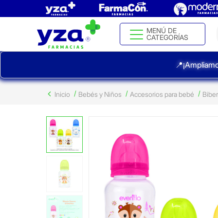
MENÚ DE
CATEGORÍAS
📍¡Ampliamo
Inicio
Bebés y Niños
Accesorios para bebé
Bibe