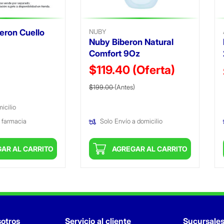
eron Cuello
NUBY
Nuby Biberon Natural
Comfort 9Oz
ido de
$119.40
(Oferta)
Precio reducido de
(Oferta)
$199.00
(Antes)
icilio
 farmacia
Solo
Envío a domicilio
AR AL CARRITO
AGREGAR AL CARRITO
otros
Servicio al cliente
Sucursale