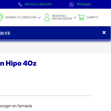
Servicio a domicilio
Whatsapp
REGISTRO /
INGRESA TU DIRECCIÓN
CARRITO
INICIAR SESIÓN
×
e ti📱
on Hipo 4Oz
ecoger en farmacia