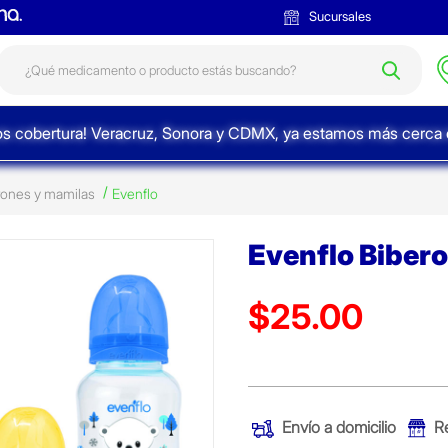
Sucursales
s cobertura! Veracruz, Sonora y CDMX, ya estamos más cerca d
rones y mamilas
Evenflo
Evenflo Biber
$25.00
Precio reducido de
(Oferta)
Envío a domicilio
R