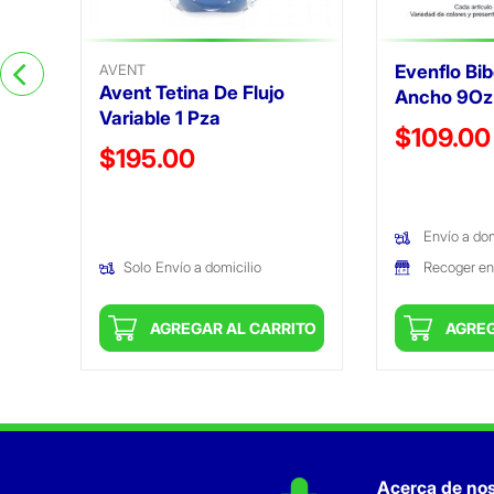
AVENT
Evenflo Bib
Avent Tetina De Flujo
Ancho 9Oz
Variable 1 Pza
Precio reduc
$109.00
Precio reducido de
$195.00
(Oferta)
(Oferta)
Envío a dom
Recoger en
Solo
Envío a domicilio
ITO
AGREGAR AL CARRITO
AGREG
Acerca de nos