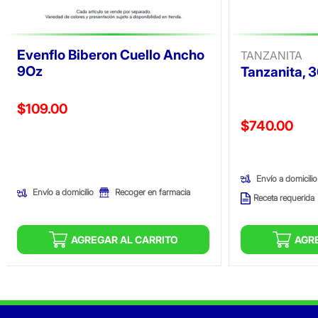
Evenflo Biberon Cuello Ancho
TANZANITA
9Oz
Tanzanita, 3
Precio reducido de
$109.00
Precio reducid
$740.00
(Oferta)
(Oferta)
Envío a domicilio
Envío a domicilio
Recoger en farmacia
Receta requerida
AGREGAR AL CARRITO
AGR