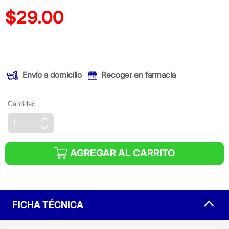
$29.00
Precio reducido de
(Oferta)
Envío a domicilio
Recoger en farmacia
Cantidad
AGREGAR AL CARRITO
FICHA TÉCNICA