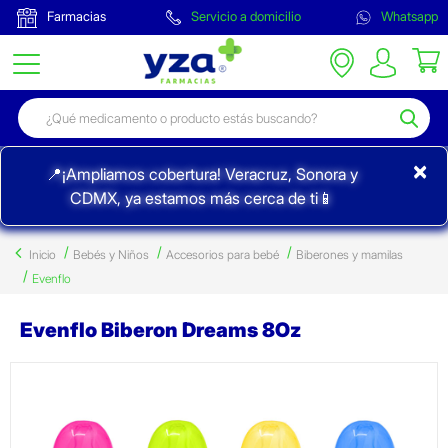
Farmacias
Servicio a domicilio
Whatsapp
×
📍¡Ampliamos cobertura! Veracruz, Sonora y
CDMX, ya estamos más cerca de ti📱
Inicio
Bebés y Niños
Accesorios para bebé
Biberones y mamilas
Evenflo
Evenflo Biberon Dreams 8Oz