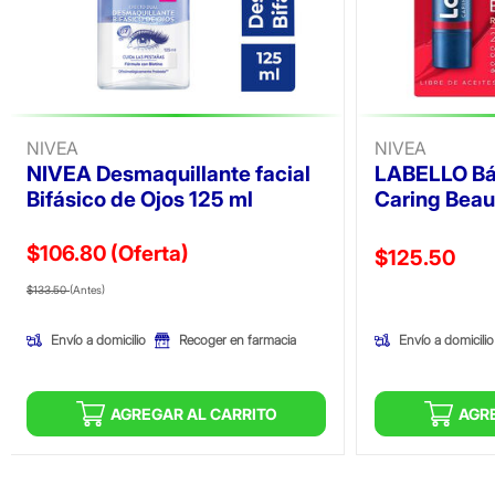
NIVEA
NIVEA
NIVEA Desmaquillante facial
LABELLO Bá
Bifásico de Ojos 125 ml
Caring Beau
$106.80
(Oferta)
Precio reducid
$125.50
Precio reducido de
(Oferta)
(Oferta)
$133.50
(Antes)
Envío a domicilio
Envío a domicilio
Recoger en farmacia
AGREGAR AL CARRITO
AGR