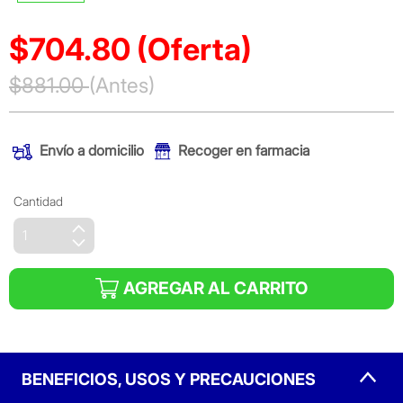
$704.80
(Oferta)
Precio reducido de
$881.00
(Antes)
(Oferta)
Envío a domicilio
Recoger en farmacia
Cantidad
AGREGAR AL CARRITO
BENEFICIOS, USOS Y PRECAUCIONES