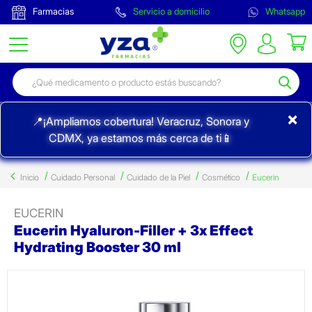
Farmacias
Servicio a domicilio
Whatsapp
×
📍¡Ampliamos cobertura! Veracruz, Sonora y
CDMX, ya estamos más cerca de ti📱
Inicio
Cuidado Personal
Cuidado de la Piel
Cosmético
Eucerin
EUCERIN
Eucerin Hyaluron-Filler + 3x Effect
Hydrating Booster 30 ml