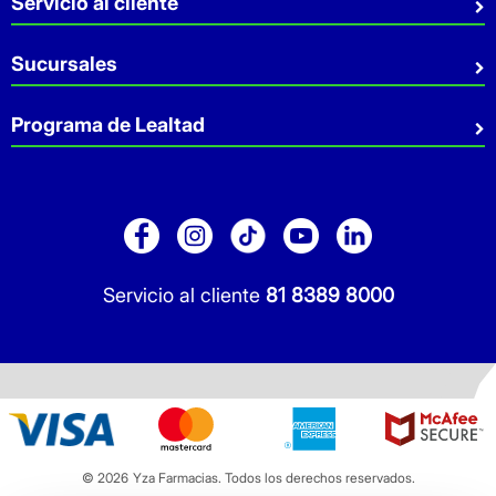
Servicio al cliente
Sostenibilidad
Preguntas Frecuentes
Sucursales
Aviso de privacidad
Contacto
Términos y Condiciones
Sucursales
Programa de Lealtad
Facturación
Servicio a Domicilio
Retiro en tienda
Cuídate Mucho
Réntanos tu local
Blog
Pago de Servicios
Folleto Promocional
Consultorios
Sitio Dermocosmética
Servicio al cliente
81 8389 8000
© 2026
Yza Farmacias. Todos los derechos reservados.