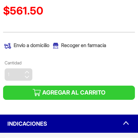
$561.50
Precio reducido de
(Oferta)
Envío a domicilio
Recoger en farmacia
Cantidad
AGREGAR AL CARRITO
INDICACIONES