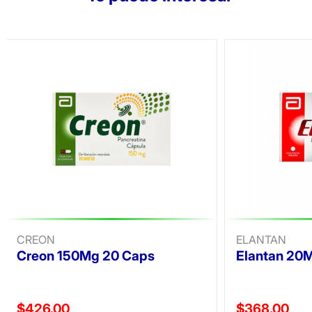
CREON
ELANTAN
Creon 150Mg 20 Caps
Elantan 20
Precio reducido de
Precio reducid
$426.00
$368.00