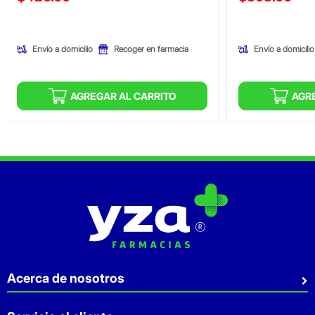
(Oferta)
(Oferta)
Envío a domicilio
Envío a domicilio
Recoger en farmacia
AGREGAR AL CARRITO
AGR
Acerca de nosotros
Quiénes somos