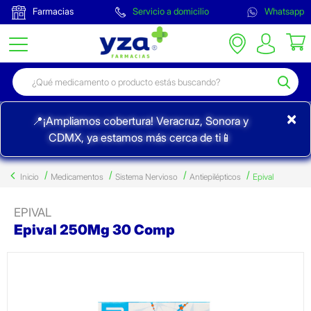
Farmacias
Servicio a domicilio
Whatsapp
×
📍¡Ampliamos cobertura! Veracruz, Sonora y
CDMX, ya estamos más cerca de ti📱
Inicio
Medicamentos
Sistema Nervioso
Antiepilépticos
Epival
EPIVAL
Epival 250Mg 30 Comp