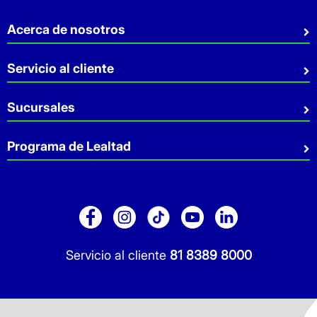
Acerca de nosotros
Quiénes somos
Servicio al cliente
Sostenibilidad
Preguntas Frecuentes
Sucursales
Aviso de privacidad
Contacto
Términos y Condiciones
Sucursales
Programa de Lealtad
Facturación
Servicio a Domicilio
Retiro en tienda
Cuídate Mucho
Réntanos tu local
Blog
Pago de Servicios
Folleto Promocional
Consultorios
Sitio Dermocosmética
Servicio al cliente
81 8389 8000