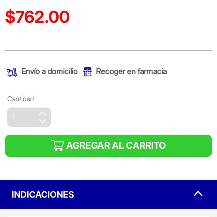
$762.00
Precio reducido de
(Oferta)
Envío a domicilio
Recoger en farmacia
Cantidad
AGREGAR AL CARRITO
INDICACIONES