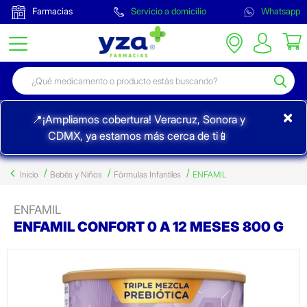
Farmacias
Servicio a domicilio
Whatsapp
×
📍¡Ampliamos cobertura! Veracruz, Sonora y
CDMX, ya estamos más cerca de ti📱
Inicio
Bebés y Niños
Fórmulas Infantiles
ENFAMIL
ENFAMIL
ENFAMIL CONFORT 0 A 12 MESES 800 G