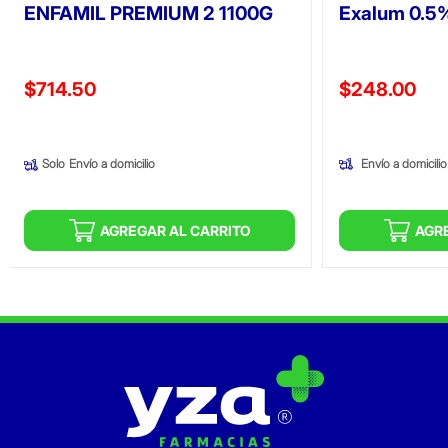
ENFAMIL PREMIUM 2 1100G
Exalum 0.5%
Precio reducido de
Precio reducid
$714.50
$248.00
(Oferta)
(Oferta)
Envío a domicilio
Solo
Envío a domicilio
AGREGAR AL CARRITO
AGR