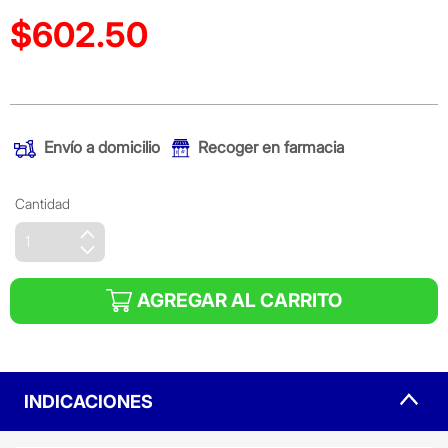
$602.50
Precio reducido de
(Oferta)
Envío a domicilio
Recoger en farmacia
Cantidad
AGREGAR AL CARRITO
INDICACIONES