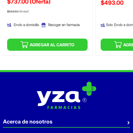
$737.00
(Oferta)
Precio reducid
$493.00
Precio reducido de
(Oferta)
(Oferta)
$833.50
(Antes)
Envío a domicilio
Recoger en farmacia
Solo
Envío a domi
AGREGAR AL CARRITO
AGR
Acerca de nosotros