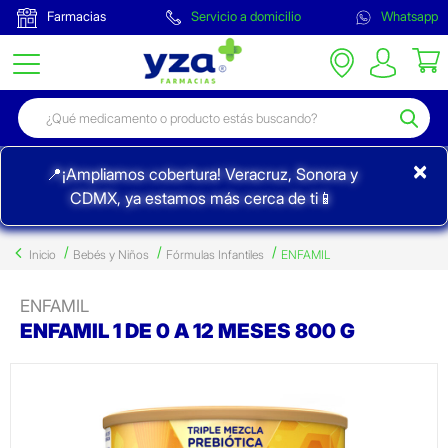
Farmacias
Servicio a domicilio
Whatsapp
×
📍¡Ampliamos cobertura! Veracruz, Sonora y
CDMX, ya estamos más cerca de ti📱
Inicio
Bebés y Niños
Fórmulas Infantiles
ENFAMIL
ENFAMIL
ENFAMIL 1 DE 0 A 12 MESES 800 G