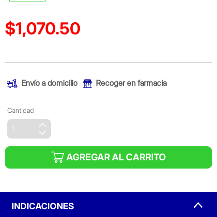
$1,070.50
Precio reducido de
(Oferta)
Envío a domicilio
Recoger en farmacia
Cantidad
AGREGAR AL CARRITO
INDICACIONES