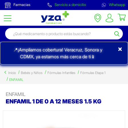
Farmacias
Servicio a domicilio
Whatsapp
×
📍¡Ampliamos cobertura! Veracruz, Sonora y
CDMX, ya estamos más cerca de ti📱
Inicio
Bebés y Niños
Fórmulas Infantiles
Fórmulas Etapa 1
ENFAMIL
ENFAMIL
ENFAMIL 1 DE 0 A 12 MESES 1.5 KG