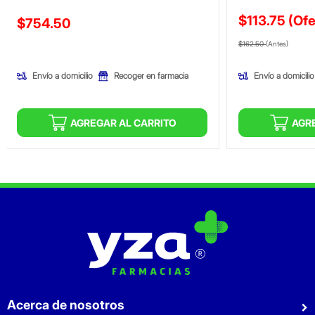
$113.75
(Ofe
Precio reducido de
$754.50
Precio reducid
(Ofer
(Oferta)
$162.50
(Antes)
Envío a domicilio
Envío a domicilio
Recoger en farmacia
AGREGAR AL CARRITO
AGR
Acerca de nosotros