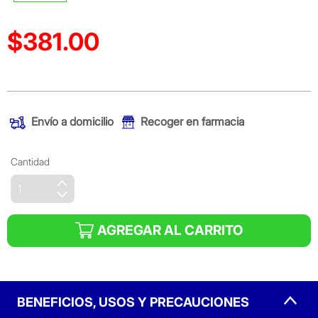
$381.00
Precio reducido de
(Oferta)
Envío a domicilio
Recoger en farmacia
Cantidad
AGREGAR AL CARRITO
BENEFICIOS, USOS Y PRECAUCIONES