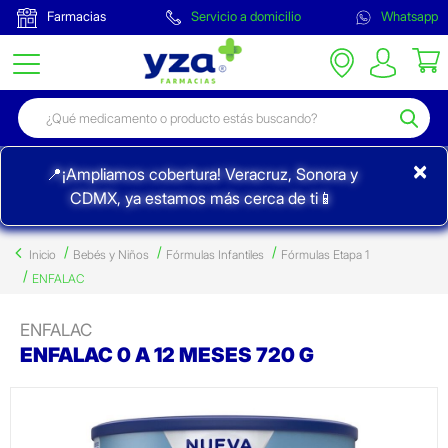
Farmacias
Servicio a domicilio
Whatsapp
×
📍¡Ampliamos cobertura! Veracruz, Sonora y
CDMX, ya estamos más cerca de ti📱
Inicio
Bebés y Niños
Fórmulas Infantiles
Fórmulas Etapa 1
ENFALAC
ENFALAC
ENFALAC 0 A 12 MESES 720 G