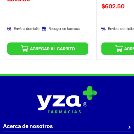
Precio reducid
$602.50
(Oferta)
(Oferta)
Envío a domicilio
Envío a domicilio
Recoger en farmacia
AGREGAR AL CARRITO
AGR
Acerca de nosotros