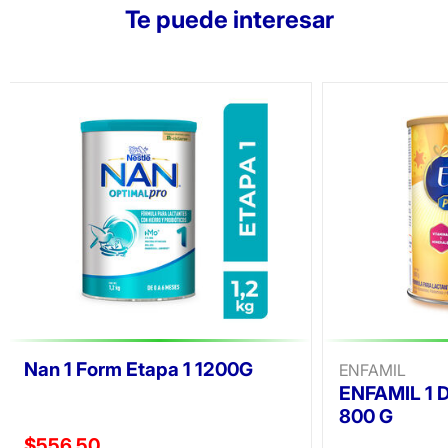
Te puede interesar
Nan 1 Form Etapa 1 1200G
ENFAMIL
ENFAMIL 1 
800 G
Precio reducido de
$556.50