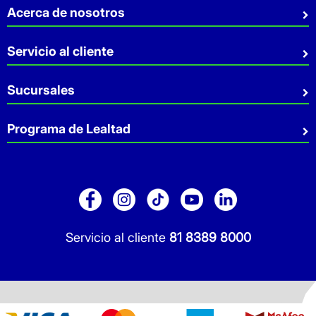
Acerca de nosotros
Quiénes somos
Servicio al cliente
Sostenibilidad
Preguntas Frecuentes
Sucursales
Aviso de privacidad
Contacto
Términos y Condiciones
Sucursales
Programa de Lealtad
Facturación
Servicio a Domicilio
Retiro en tienda
Cuídate Mucho
Réntanos tu local
Blog
Pago de Servicios
Folleto Promocional
Consultorios
Sitio Dermocosmética
Servicio al cliente
81 8389 8000