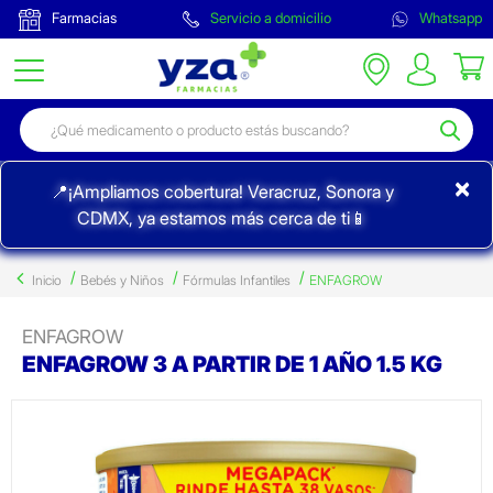
Farmacias
Servicio a domicilio
Whatsapp
×
📍¡Ampliamos cobertura! Veracruz, Sonora y
CDMX, ya estamos más cerca de ti📱
Inicio
Bebés y Niños
Fórmulas Infantiles
ENFAGROW
ENFAGROW
ENFAGROW 3 A PARTIR DE 1 AÑO 1.5 KG