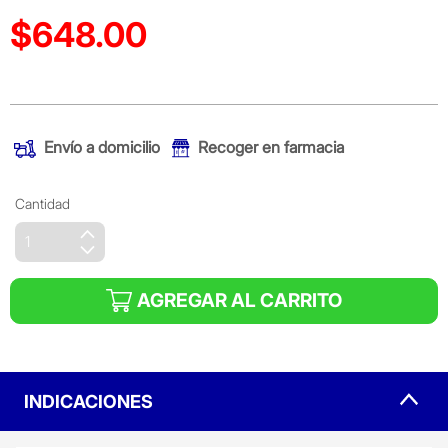
$648.00
Precio reducido de
(Oferta)
Envío a domicilio
Recoger en farmacia
Cantidad
AGREGAR AL CARRITO
INDICACIONES