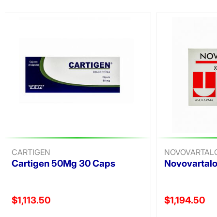
CARTIGEN
NOVOVARTAL
Cartigen 50Mg 30 Caps
Novovartalo
Precio reducido de
Precio reducid
$1,113.50
$1,194.50
(Oferta)
(Oferta)