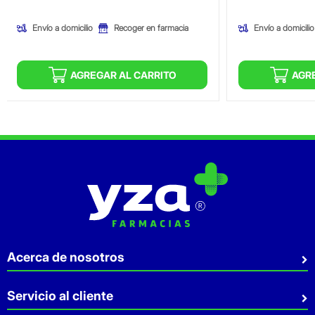
Envío a domicilio
Envío a domicilio
Recoger en farmacia
AGREGAR AL CARRITO
AGR
Acerca de nosotros
Quiénes somos
Servicio al cliente
Sostenibilidad