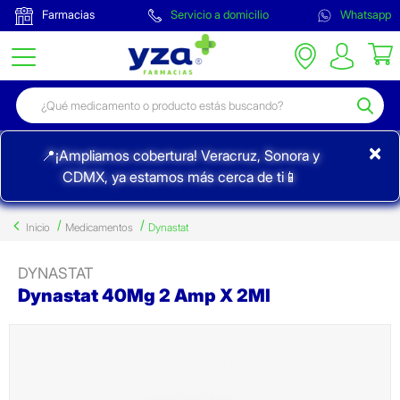
Farmacias
Servicio a domicilio
Whatsapp
×
📍¡Ampliamos cobertura! Veracruz, Sonora y
CDMX, ya estamos más cerca de ti📱
Inicio
Medicamentos
Dynastat
DYNASTAT
Dynastat 40Mg 2 Amp X 2Ml