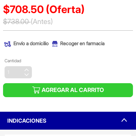
$708.50
(Oferta)
Precio reducido de
$738.00
(Antes)
(Oferta)
Envío a domicilio
Recoger en farmacia
Cantidad
AGREGAR AL CARRITO
INDICACIONES