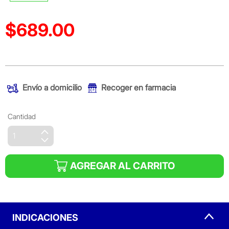
$689.00
Precio reducido de
(Oferta)
Envío a domicilio
Recoger en farmacia
Cantidad
AGREGAR AL CARRITO
INDICACIONES