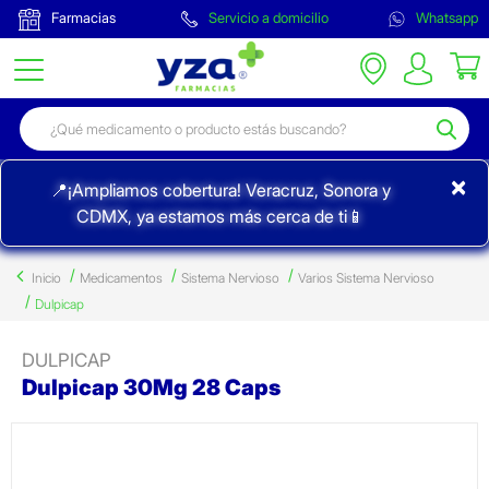
Farmacias
Servicio a domicilio
Whatsapp
×
📍¡Ampliamos cobertura! Veracruz, Sonora y
CDMX, ya estamos más cerca de ti📱
Inicio
Medicamentos
Sistema Nervioso
Varios Sistema Nervioso
Dulpicap
DULPICAP
Dulpicap 30Mg 28 Caps