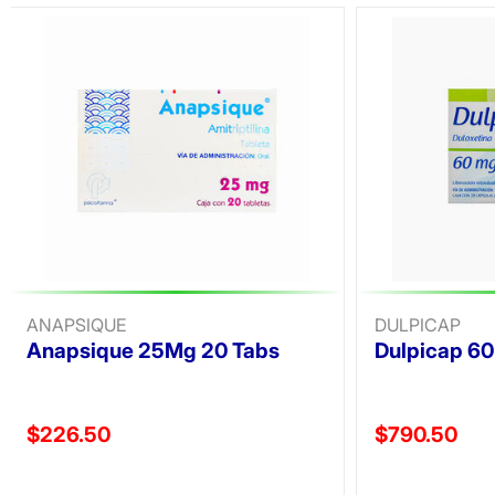
ANAPSIQUE
DULPICAP
Anapsique 25Mg 20 Tabs
Dulpicap 6
Precio reducido de
Precio reducid
$226.50
$790.50
(Oferta)
(Oferta)