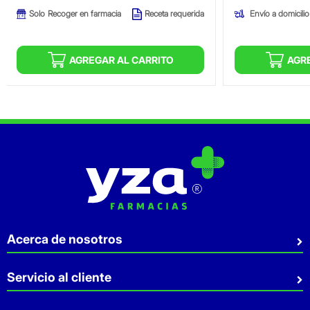
Envío a domicilio
Solo
Recoger en farmacia
Receta requerida
AGREGAR AL CARRITO
AGR
Acerca de nosotros
Quiénes somos
Servicio al cliente
Sostenibilidad