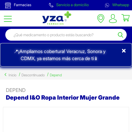
Farmacias
Servicio a domicilio
Whatsapp
×
📍¡Ampliamos cobertura! Veracruz, Sonora y
CDMX, ya estamos más cerca de ti📱
Inicio
Descontinuado
Depend
DEPEND
Depend I&O Ropa Interior Mujer Grande