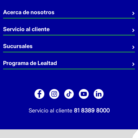
Acerca de nosotros
Quiénes somos
Servicio al cliente
Sostenibilidad
Preguntas Frecuentes
Sucursales
Aviso de privacidad
Contacto
Términos y Condiciones
Sucursales
Programa de Lealtad
Facturación
Servicio a Domicilio
Retiro en tienda
Cuídate Mucho
Réntanos tu local
Blog
Pago de Servicios
Folleto Promocional
Consultorios
Sitio Dermocosmética
Servicio al cliente
81 8389 8000