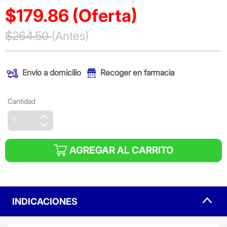
$179.86
(Oferta)
Precio reducido de
$264.50
(Antes)
(Oferta)
Envío a domicilio
Recoger en farmacia
Cantidad
AGREGAR AL CARRITO
INDICACIONES