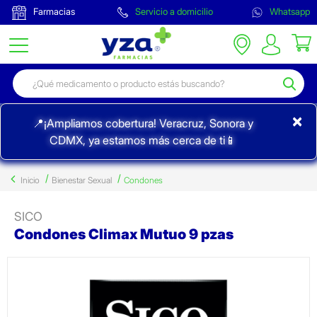
Farmacias
Servicio a domicilio
Whatsapp
×
📍¡Ampliamos cobertura! Veracruz, Sonora y
CDMX, ya estamos más cerca de ti📱
Inicio
Bienestar Sexual
Condones
SICO
Condones Climax Mutuo 9 pzas