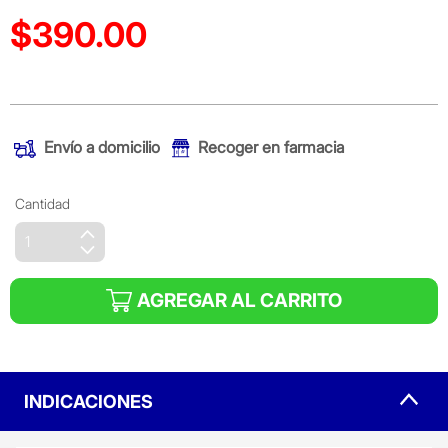
$390.00
Precio reducido de
(Oferta)
Envío a domicilio
Recoger en farmacia
Cantidad
AGREGAR AL CARRITO
INDICACIONES