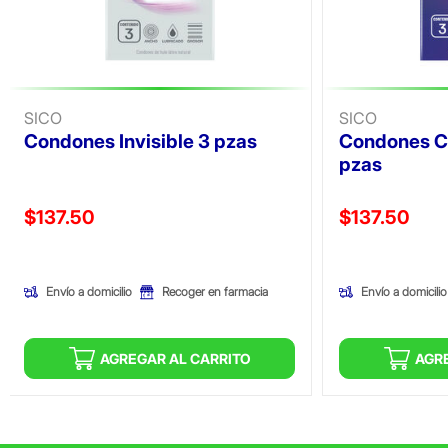
SICO
SICO
Condones Invisible 3 pzas
Condones C
pzas
Precio reducido de
Precio reducid
$137.50
$137.50
(Oferta)
(Oferta)
Envío a domicilio
Envío a domicilio
Recoger en farmacia
AGREGAR AL CARRITO
AGR