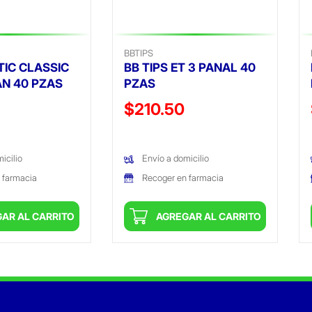
BBTIPS
IC CLASSIC
BB TIPS ET 3 PANAL 40
AN 40 PZAS
PZAS
ido de
Precio reducido de
$210.50
(Oferta)
icilio
Envío a domicilio
 farmacia
Recoger en farmacia
AR AL CARRITO
AGREGAR AL CARRITO