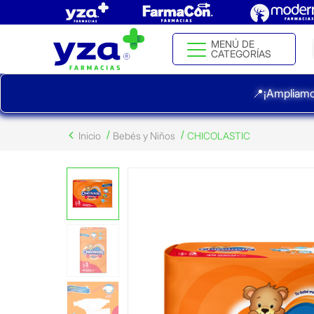
MENÚ DE
CATEGORÍAS
📍¡Ampliamo
Inicio
Bebés y Niños
CHICOLASTIC