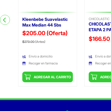
Kleenbebe Suavelastic
CHICOLASTIC
CHICOLAST
Max Median 44 Sbs
ETAPA 2 P
$205.00
(Oferta)
Precio reduc
$166.50
Precio reducido de
(Oferta)
$273.00
(Antes)
(Oferta)
Envío a domicilio
Envío a dom
Recoger en farmacia
Recoger en
ITO
AGREGAR AL CARRITO
AGREG