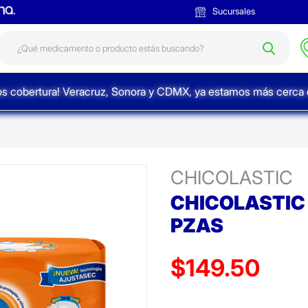
Sucursales
s cobertura! Veracruz, Sonora y CDMX, ya estamos más cerca d
CHICOLASTIC
CHICOLASTIC 
PZAS
$149.50
Precio reducido de
(Oferta)