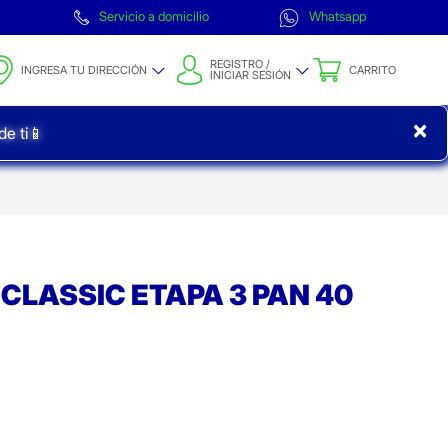
Servicio a domicilio
Whatsapp
REGISTRO /
INGRESA TU DIRECCIÓN
CARRITO
INICIAR SESIÓN
×
e ti📱
CLASSIC ETAPA 3 PAN 40