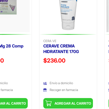
CERA VE
5Mg 28 Comp
CERAVE CREMA
HIDRATANTE 170G
ido de
Precio reducido de
00
$236.00
(Oferta)
icilio
Envío a domicilio
 farmacia
Recoger en farmacia
AR AL CARRITO
AGREGAR AL CARRITO