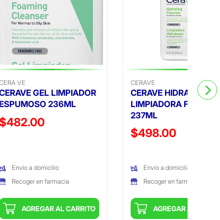
CERA VE
CERAVE
CERAVE GEL LIMPIADOR
CERAVE HIDRATANTE
ESPUMOSO 236ML
LIMPIADORA FACIAL
237ML
Precio reducido de
$482.00
Precio reducido de
$498.00
(Oferta)
(Oferta)
Envío a domicilio
Envío a domicilio
Recoger en farmacia
Recoger en farmacia
AGREGAR AL CARRITO
AGREGAR AL CARRI