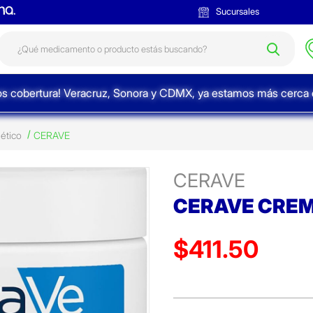
Sucursales
s cobertura! Veracruz, Sonora y CDMX, ya estamos más cerca d
ético
CERAVE
CERAVE
CERAVE CREM
$411.50
Precio reducido de
(Oferta)