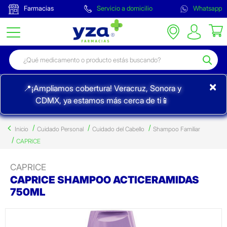
Farmacias
Servicio a domicilio
Whatsapp
×
📍¡Ampliamos cobertura! Veracruz, Sonora y
CDMX, ya estamos más cerca de ti📱
Inicio
Cuidado Personal
Cuidado del Cabello
Shampoo Familiar
CAPRICE
CAPRICE
CAPRICE SHAMPOO ACTICERAMIDAS
750ML