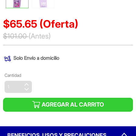
$65.65
(Oferta)
Precio reducido de
$101.00
(Antes)
(Oferta)
Solo
Envío a domicilio
Cantidad
AGREGAR AL CARRITO
BENEFICIOS, USOS Y PRECAUCIONES