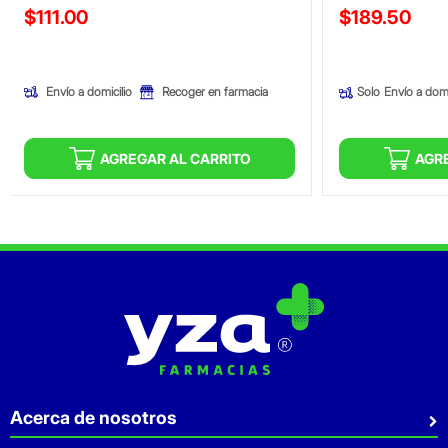
Precio reducido de
Precio reducid
$111.00
$189.50
(Oferta)
(Oferta)
Envío a domicilio
Recoger en farmacia
Solo
Envío a domi
AGREGAR AL CARRITO
AGR
Acerca de nosotros