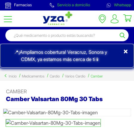
Farmacias
Servicio a domicilio
Whatsapp
×
📍¡Ampliamos cobertura! Veracruz, Sonora y
CDMX, ya estamos más cerca de ti📱
Inicio
Medicamentos
Cardio
Varios Cardio
Camber
CAMBER
Camber Valsartan 80Mg 30 Tabs