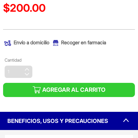
$200.00
Precio reducido de
(Oferta)
Envío a domicilio
Recoger en farmacia
Cantidad
AGREGAR AL CARRITO
BENEFICIOS, USOS Y PRECAUCIONES