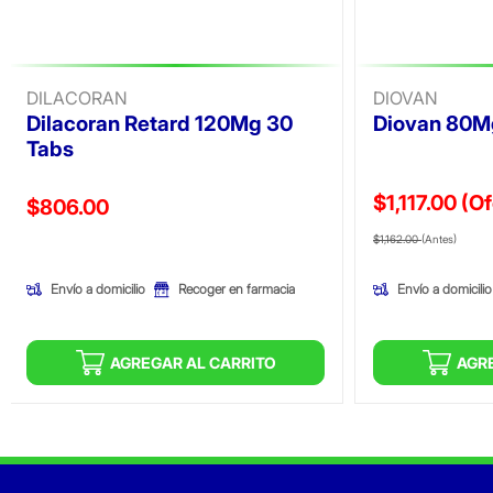
DILACORAN
DIOVAN
Dilacoran Retard 120Mg 30
Diovan 80M
Tabs
$1,117.00
(Of
Precio reducido de
$806.00
Precio reducid
(Ofer
(Oferta)
$1,162.00
(Antes)
Envío a domicilio
Envío a domicilio
Recoger en farmacia
AGREGAR AL CARRITO
AGR