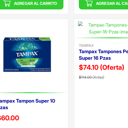
AGREGAR AL CARRITO
AGREGAR AL CA
TAMPAX
Tampax Tampones Pe
Super 16 Pzas
$74.10
(Oferta)
Precio reducido de
(Oferta)
$114.00
(Antes)
ampax Tampon Super 10
zas
recio reducido de
$60.00
Oferta)