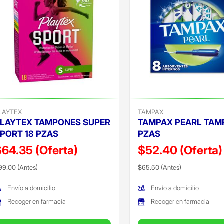
LAYTEX
TAMPAX
LAYTEX TAMPONES SUPER
TAMPAX PEARL TAM
PORT 18 PZAS
PZAS
$64.35
(Oferta)
$52.40
(Oferta)
recio reducido de
(Oferta)
Precio reducido de
(Oferta)
99.00
(Antes)
$65.50
(Antes)
Envío a domicilio
Envío a domicilio
Recoger en farmacia
Recoger en farmacia