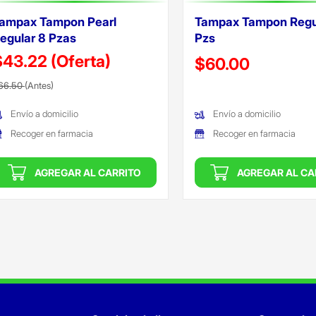
ampax Tampon Pearl
Tampax Tampon Regu
egular 8 Pzas
Pzs
$43.22
(Oferta)
Precio reducido de
$60.00
recio reducido de
(Oferta)
66.50
(Antes)
(Oferta)
Envío a domicilio
Envío a domicilio
Recoger en farmacia
Recoger en farmacia
AGREGAR AL CARRITO
AGREGAR AL CA