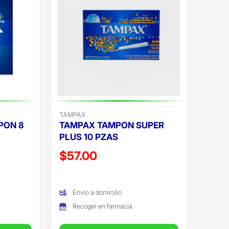
TAMPAX
PON 8
TAMPAX TAMPON SUPER
PLUS 10 PZAS
Precio reducido de
$57.00
(Oferta)
Envío a domicilio
Recoger en farmacia