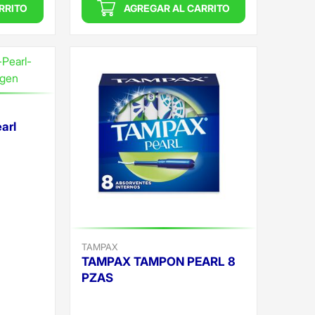
RRITO
AGREGAR AL CARRITO
arl
TAMPAX
TAMPAX TAMPON PEARL 8
PZAS
Precio reducido de
(Oferta)