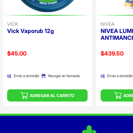
VICK
NIVEA
Vick Vaporub 12g
NIVEA LUM
ANTIMANCH
Precio reducido de
Precio reducid
$45.00
$439.50
(Oferta)
(Oferta)
Envío a domicilio
Envío a domicilio
Recoger en farmacia
AGREGAR AL CARRITO
AGR