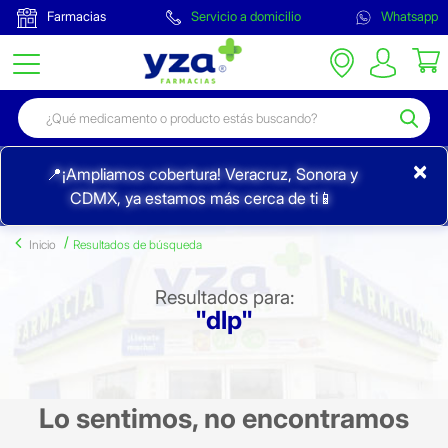
Farmacias
Servicio a domicilio
Whatsapp
×
📍¡Ampliamos cobertura! Veracruz, Sonora y
CDMX, ya estamos más cerca de ti📱
Inicio
Resultados de búsqueda
Resultados para:
"dlp"
Lo sentimos, no encontramos