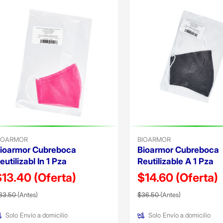
IOARMOR
BIOARMOR
ioarmor Cubreboca
Bioarmor Cubreboca
eutilizabl In 1 Pza
Reutilizable A 1 Pza
$13.40
(Oferta)
$14.60
(Oferta)
recio reducido de
(Oferta)
Precio reducido de
(Oferta)
33.50
(Antes)
$36.50
(Antes)
Solo
Envío a domicilio
Solo
Envío a domicilio