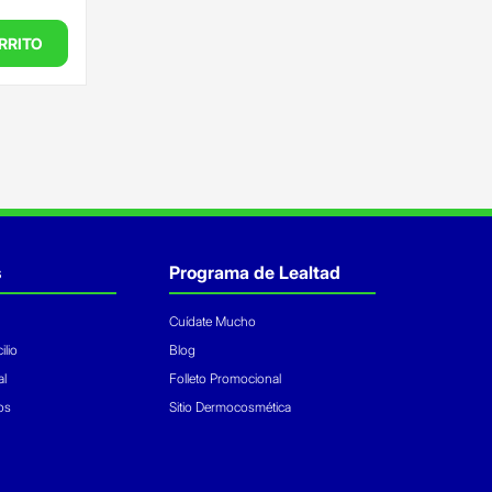
RRITO
s
Programa de Lealtad
Cuídate Mucho
ilio
Blog
al
Folleto Promocional
os
Sitio Dermocosmética