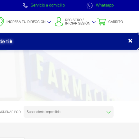
Servicio a domicilio
Whatsapp
REGISTRO /
INGRESA TU DIRECCIÓN
CARRITO
INICIAR SESIÓN
×
e ti📱
Super oferta imperdible
ORDENAR POR: