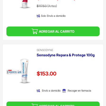
Precio reducido de
(Oferta)
$117.50
(Antes)
Solo
Envío a domicilio
AGREGAR AL CARRITO
SENSODYNE
Sensodyne Repara & Protege 100g
Precio reducido de
$153.00
(Oferta)
Envío a domicilio
Recoger en farmacia