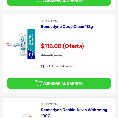
AGREGAR AL CARRITO
SENSODYNE
Sensodyne Deep Clean 113g
$116.00
(Oferta)
Precio reducido de
(Oferta)
$117.50
(Antes)
Solo
Envío a domicilio
AGREGAR AL CARRITO
SENSODYNE
Sensodyne Rapido Alivio Whitening
100G