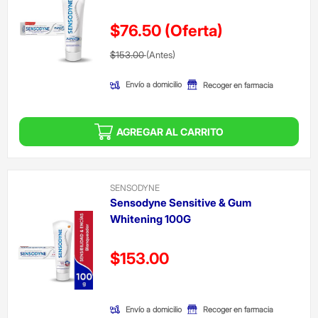
$76.50
(Oferta)
Precio reducido de
(Oferta)
$153.00
(Antes)
Envío a domicilio
Recoger en farmacia
AGREGAR AL CARRITO
SENSODYNE
Sensodyne Sensitive & Gum
Whitening 100G
Precio reducido de
$153.00
(Oferta)
Envío a domicilio
Recoger en farmacia