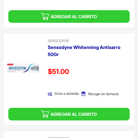
AGREGAR AL CARRITO
SENSODYNE
Sensodyne Whitenning Antisarro
50Gr
Precio reducido de
$51.00
(Oferta)
Envío a domicilio
Recoger en farmacia
AGREGAR AL CARRITO