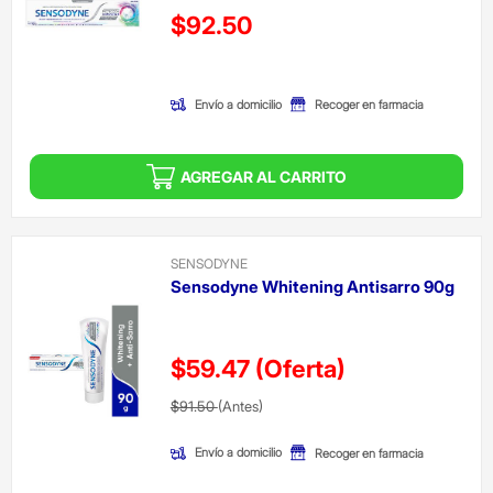
Precio reducido de
$92.50
(Oferta)
Envío a domicilio
Recoger en farmacia
AGREGAR AL CARRITO
SENSODYNE
Sensodyne Whitening Antisarro 90g
$59.47
(Oferta)
Precio reducido de
(Oferta)
$91.50
(Antes)
Envío a domicilio
Recoger en farmacia