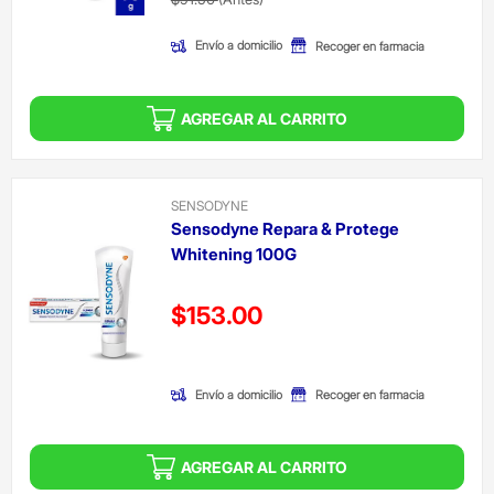
Envío a domicilio
Recoger en farmacia
AGREGAR AL CARRITO
SENSODYNE
Sensodyne Repara & Protege
Whitening 100G
Precio reducido de
$153.00
(Oferta)
Envío a domicilio
Recoger en farmacia
AGREGAR AL CARRITO