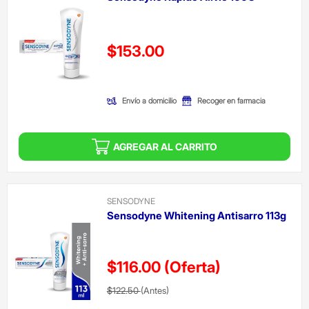
Precio reducido de
$153.00
(Oferta)
Envío a domicilio
Recoger en farmacia
AGREGAR AL CARRITO
SENSODYNE
Sensodyne Whitening Antisarro 113g
$116.00
(Oferta)
Precio reducido de
(Oferta)
$122.50
(Antes)