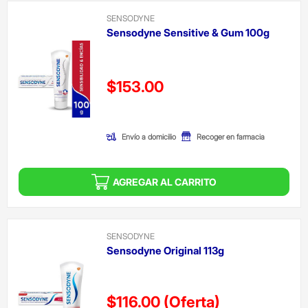
SENSODYNE
Sensodyne Sensitive & Gum 100g
Precio reducido de
$153.00
(Oferta)
Envío a domicilio
Recoger en farmacia
AGREGAR AL CARRITO
SENSODYNE
Sensodyne Original 113g
$116.00
(Oferta)