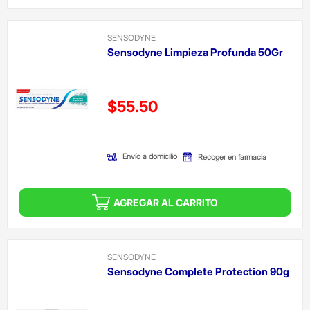
SENSODYNE
Sensodyne Limpieza Profunda 50Gr
Precio reducido de
$55.50
(Oferta)
Envío a domicilio
Recoger en farmacia
AGREGAR AL CARRITO
SENSODYNE
Sensodyne Complete Protection 90g