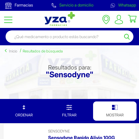
Farmacias
Servicio a domicilio
Whatsapp
Inicio
Resultados de búsqueda
Resultados para:
"Sensodyne"
ORDENAR
FILTRAR
MOSTRAR
SENSODYNE
Sensodyne Rapido Alivio 100G