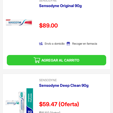
SENSODYNE
Sensodyne Original 90g
Precio reducido de
$89.00
(Oferta)
Envío a domicilio
Recoger en farmacia
AGREGAR AL CARRITO
SENSODYNE
Sensodyne Deep Clean 90g
$59.47
(Oferta)
Precio reducido de
(Oferta)
$91.50
(Antes)