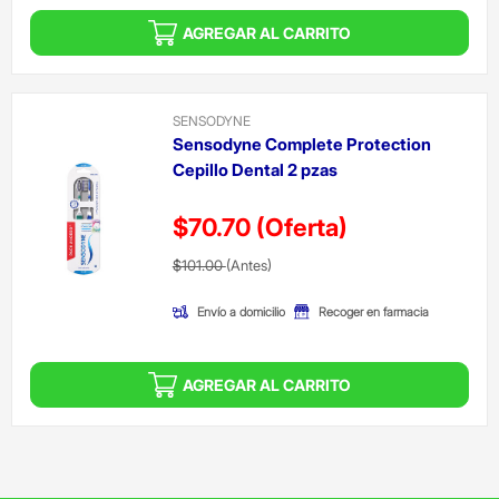
AGREGAR AL CARRITO
SENSODYNE
Sensodyne Complete Protection
Cepillo Dental 2 pzas
$70.70
(Oferta)
Precio reducido de
(Oferta)
$101.00
(Antes)
Envío a domicilio
Recoger en farmacia
AGREGAR AL CARRITO