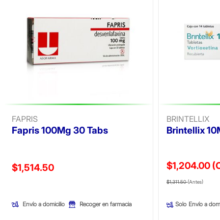
FAPRIS
BRINTELLIX
Fapris 100Mg 30 Tabs
Brintellix 1
$1,204.00
(
Precio reducido de
$1,514.50
Precio reducid
(Ofer
(Oferta)
$1,311.50
(Antes)
Envío a domicilio
Recoger en farmacia
Solo
Envío a domi