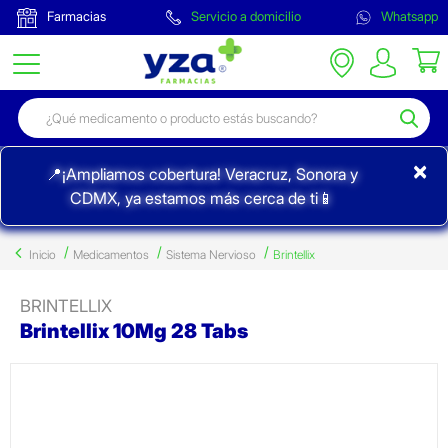
Farmacias
Servicio a domicilio
Whatsapp
×
📍¡Ampliamos cobertura! Veracruz, Sonora y
CDMX, ya estamos más cerca de ti📱
Inicio
Medicamentos
Sistema Nervioso
Brintellix
BRINTELLIX
Brintellix 10Mg 28 Tabs