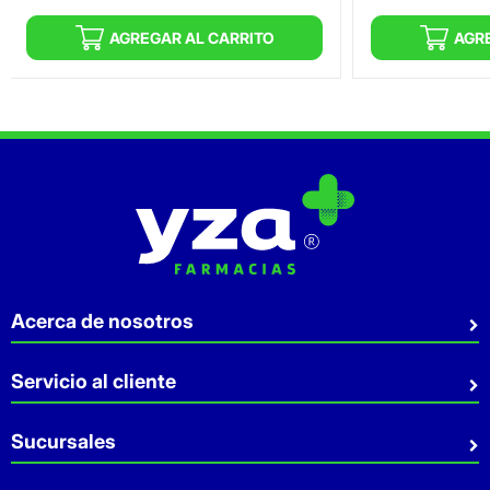
AGREGAR AL CARRITO
AGR
Acerca de nosotros
Quiénes somos
Servicio al cliente
Sostenibilidad
Preguntas Frecuentes
Sucursales
Aviso de privacidad
Contacto
Términos y Condiciones