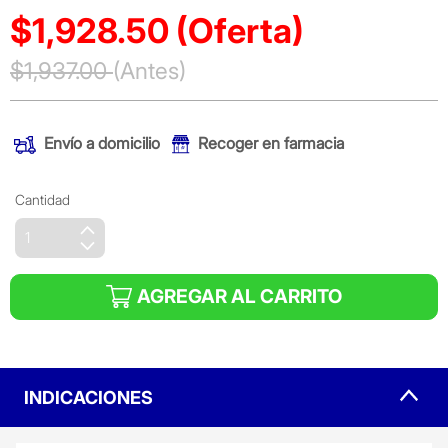
$1,928.50
(Oferta)
Precio reducido de
$1,937.00
(Antes)
(Oferta)
Envío a domicilio
Recoger en farmacia
Cantidad
AGREGAR AL CARRITO
INDICACIONES