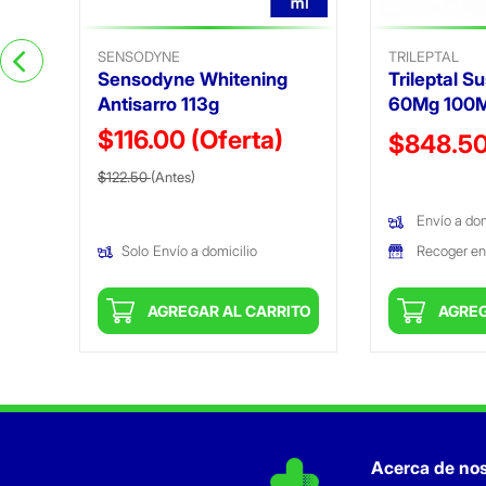
SENSODYNE
TRILEPTAL
Sensodyne Whitening
Trileptal S
Antisarro 113g
60Mg 100M
$116.00
(Oferta)
Precio reduc
$848.5
Precio reducido de
(Oferta)
$122.50
(Antes)
(Oferta)
Envío a dom
Recoger en
Solo
Envío a domicilio
ITO
AGREGAR AL CARRITO
AGREG
Acerca de nos