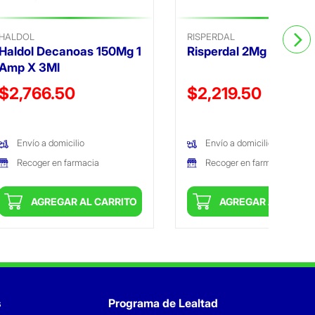
HALDOL
RISPERDAL
Haldol Decanoas 150Mg 1
Risperdal 2Mg 20 Tabs
Amp X 3Ml
Precio reducido de
Precio reducido de
$2,766.50
$2,219.50
(Oferta)
(Oferta)
Envío a domicilio
Envío a domicilio
Recoger en farmacia
Recoger en farmacia
AGREGAR AL CARRITO
AGREGAR AL CARRI
s
Programa de Lealtad