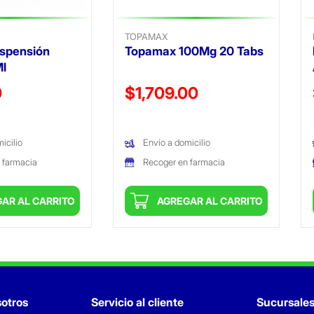
TOPAMAX
uspensión
Topamax 100Mg 20 Tabs
l
ido de
Precio reducido de
0
$1,709.00
(Oferta)
icilio
Envío a domicilio
 farmacia
Recoger en farmacia
AR AL CARRITO
AGREGAR AL CARRITO
otros
Servicio al cliente
Sucursale