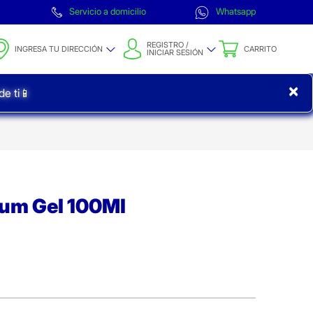
Servicio a domicilio
Whatsapp
REGISTRO /
INGRESA TU DIRECCIÓN
CARRITO
INICIAR SESIÓN
×
e ti📱
um Gel 100Ml