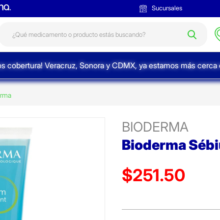
Sucursales
s cobertura! Veracruz, Sonora y CDMX, ya estamos más cerca d
erma
BIODERMA
Bioderma Sébi
$251.50
Precio reducido de
(Oferta)