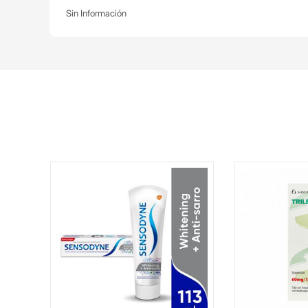
Sin Información
bs