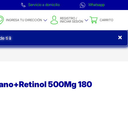
Servicio a domicilio
Whatsapp
REGISTRO /
INGRESA TU DIRECCIÓN
CARRITO
INICIAR SESIÓN
×
e ti📱
ano+Retinol 500Mg 180