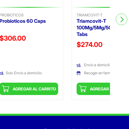
PROBIOTICOS
TRIAMCOVIT-T
Probioticos 60 Caps
Triamcovit-T
100Mg/5Mg/50Mcg 3
Tabs
Precio reducido de
$306.00
Precio reducido de
$274.00
(Oferta)
(Oferta)
Envío a domicilio
Recoger en farmacia
Solo
Envío a domicilio
AGREGAR AL CARRITO
AGREGAR AL CARRI