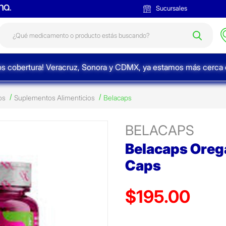
Sucursales
s cobertura! Veracruz, Sonora y CDMX, ya estamos más cerca d
os
Suplementos Alimenticios
Belacaps
BELACAPS
Belacaps Oreg
Caps
$195.00
Precio reducido de
(Oferta)