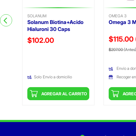
SOLANUM
OMEGA 3
Solanum Biotina+Acido
Omega 3 M
Hialuroni 30 Caps
$115.00
Precio reducido de
$102.00
Precio reduc
(Oferta)
$207.00
(Antes
Envío a dom
Recoger en
Solo
Envío a domicilio
ITO
AGREGAR AL CARRITO
AGREG