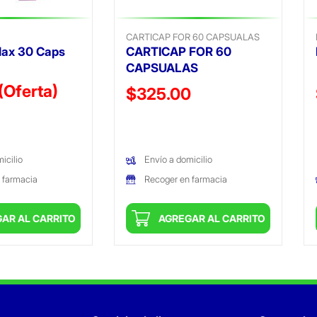
CARTICAP FOR 60 CAPSUALAS
ax 30 Caps
CARTICAP FOR 60
CAPSUALAS
(Oferta)
Precio reducido de
$325.00
ido de
(Oferta)
)
(Oferta)
icilio
Envío a domicilio
 farmacia
Recoger en farmacia
AR AL CARRITO
AGREGAR AL CARRITO