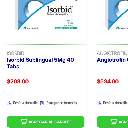
ISORBID
ANGIOTROFIN
Isorbid Sublingual 5Mg 40
Angiotrofin
Tabs
Precio reducido de
Precio reducid
$268.00
$534.00
(Oferta)
(Oferta)
Envío a domicilio
Envío a domicilio
Recoger en farmacia
AGREGAR AL CARRITO
AGR