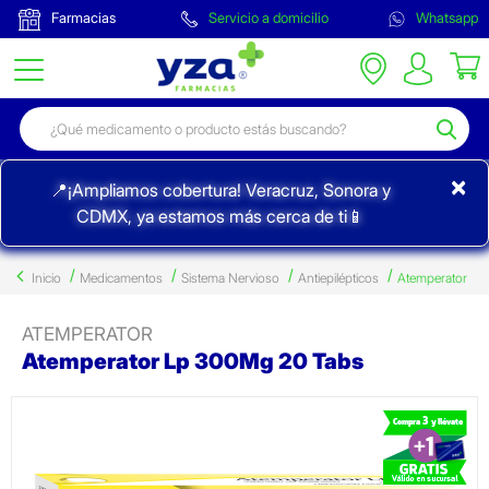
Farmacias
Servicio a domicilio
Whatsapp
×
📍¡Ampliamos cobertura! Veracruz, Sonora y
CDMX, ya estamos más cerca de ti📱
Inicio
Medicamentos
Sistema Nervioso
Antiepilépticos
Atemperator
ATEMPERATOR
Atemperator Lp 300Mg 20 Tabs