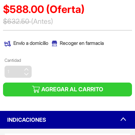
$588.00
(Oferta)
Precio reducido de
$632.50
(Antes)
(Oferta)
Envío a domicilio
Recoger en farmacia
Cantidad
AGREGAR AL CARRITO
INDICACIONES