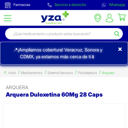
Farmacias
Servicio a domicilio
Whatsapp
×
📍¡Ampliamos cobertura! Veracruz, Sonora y
CDMX, ya estamos más cerca de ti📱
Inicio
Medicamentos
Sistema Nervioso
Psicolépticos
Arquera
ARQUERA
Arquera Duloxetina 60Mg 28 Caps