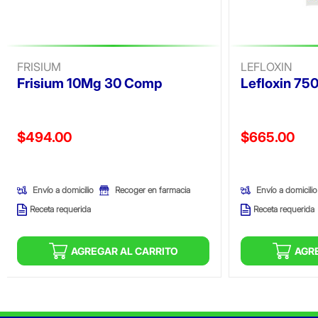
FRISIUM
LEFLOXIN
Frisium 10Mg 30 Comp
Lefloxin 75
Precio reducido de
Precio reducid
$494.00
$665.00
(Oferta)
(Oferta)
Envío a domicilio
Envío a domicilio
Recoger en farmacia
Receta requerida
Receta requerida
AGREGAR AL CARRITO
AGR