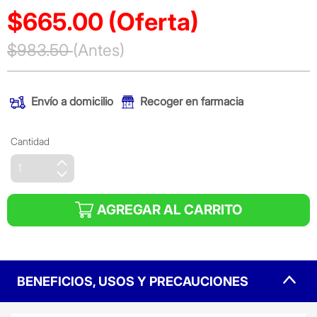
$665.00
(Oferta)
Precio reducido de
$983.50
(Antes)
(Oferta)
Envío a domicilio
Recoger en farmacia
Cantidad
AGREGAR AL CARRITO
BENEFICIOS, USOS Y PRECAUCIONES