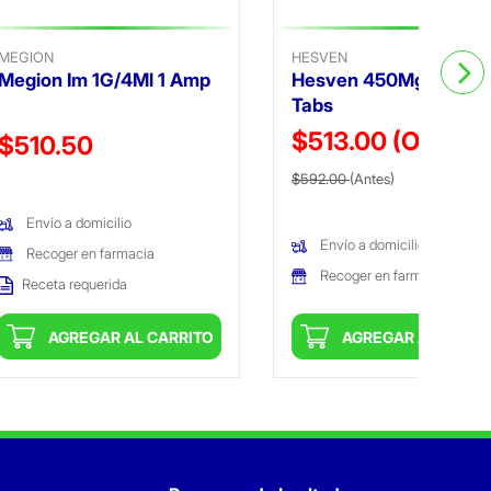
MEGION
HESVEN
Megion Im 1G/4Ml 1 Amp
Hesven 450Mg/50Mg 
Tabs
$513.00
(Oferta)
Precio reducido de
$510.50
Precio reducido de
(Oferta)
(Oferta)
$592.00
(Antes)
Envío a domicilio
Envío a domicilio
Recoger en farmacia
Recoger en farmacia
Receta requerida
AGREGAR AL CARRITO
AGREGAR AL CARRI