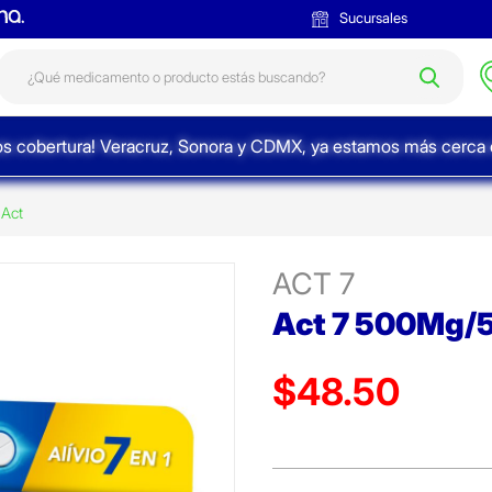
Sucursales
s cobertura! Veracruz, Sonora y CDMX, ya estamos más cerca d
Act
ACT 7
Act 7 500Mg/
$48.50
Precio reducido de
(Oferta)