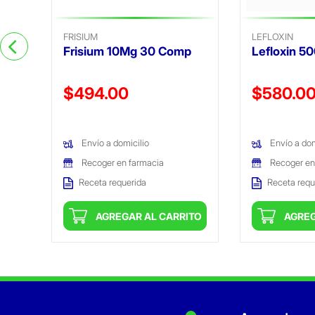
FRISIUM
LEFLOXIN
Frisium 10Mg 30 Comp
Lefloxin 5
Precio reducido de
Precio reduc
$494.00
$580.0
(Oferta)
(Oferta)
Envío a domicilio
Envío a dom
Recoger en farmacia
Recoger en
Receta requerida
Receta requ
ITO
AGREGAR AL CARRITO
AGREG