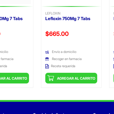
LEFLOXIN
00Mg 7 Tabs
Lefloxin 750Mg 7 Tabs
ido de
Precio reducido de
0
$665.00
(Oferta)
icilio
Envío a domicilio
 farmacia
Recoger en farmacia
erida
Receta requerida
AR AL CARRITO
AGREGAR AL CARRITO