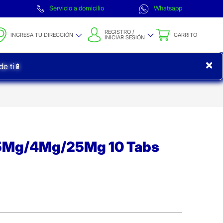
Servicio a domicilio
Whatsapp
REGISTRO /
INGRESA TU DIRECCIÓN
CARRITO
INICIAR SESIÓN
×
e ti📱
5Mg/4Mg/25Mg 10 Tabs