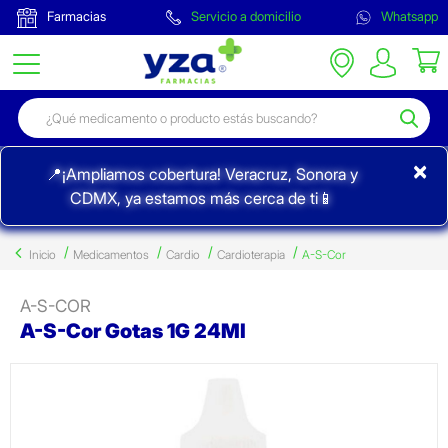
Farmacias
Servicio a domicilio
Whatsapp
×
📍¡Ampliamos cobertura! Veracruz, Sonora y
CDMX, ya estamos más cerca de ti📱
Inicio
Medicamentos
Cardio
Cardioterapia
A-S-Cor
A-S-COR
A-S-Cor Gotas 1G 24Ml