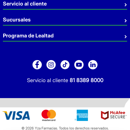
Quiénes somos
Servicio al cliente
Sostenibilidad
Preguntas Frecuentes
Sucursales
Aviso de privacidad
Contacto
Términos y Condiciones
Sucursales
Programa de Lealtad
Facturación
Servicio a Domicilio
Retiro en tienda
Cuídate Mucho
Réntanos tu local
Blog
Pago de Servicios
Folleto Promocional
Consultorios
Sitio Dermocosmética
Servicio al cliente
81 8389 8000
© 2026
Yza Farmacias. Todos los derechos reservados.