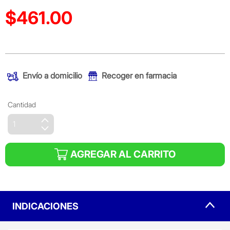
$461.00
Precio reducido de
(Oferta)
Envío a domicilio
Recoger en farmacia
Cantidad
AGREGAR AL CARRITO
INDICACIONES