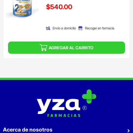
Precio reducido de
$540.00
(Oferta)
Envío a domicilio
Recoger en farmacia
AGREGAR AL CARRITO
Acerca de nosotros