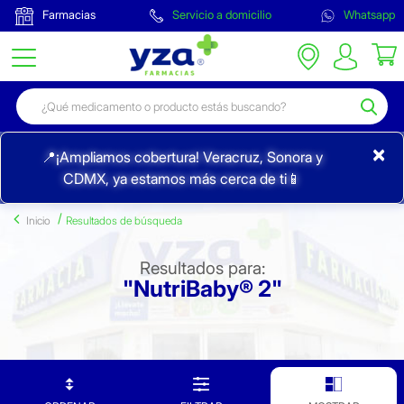
Farmacias
Servicio a domicilio
Whatsapp
×
📍¡Ampliamos cobertura! Veracruz, Sonora y
CDMX, ya estamos más cerca de ti📱
Inicio
Resultados de búsqueda
Resultados para:
"NutriBaby® 2"