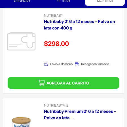
ORDENAR
FILTRAR
MOSTRAR
NUTRIBABY
Nutribaby 2: 6 a 12 meses - Polvo en
lata con 400 g
Precio reducido de
$298.00
(Oferta)
Envío a domicilio
Recoger en farmacia
AGREGAR AL CARRITO
NUTRIBABY® 2
Nutribaby Premium 2: 6 a 12 meses -
Polvo en lata ...